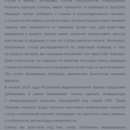
статьи в журнал. Во-первых, статьи специалистов, планирующих
получить научную степень, имеют приоритет и публикуются быстрей.
Редакция просит сообщать о планах в сопроводительных письмах,
и старается поставить статью в номер, который предшествует времени
защиты, вне зависимости от тематики. Более того, для подготовки
документов к защите, журнал может досрочно предоставить верстку
или письмо от редакции, о том, что статья принята к печати. Во-вторых,
полученные статьи распределяются по тематикам номеров, о чем,
по запросу авторов, мы сообщаем письменно или через сайт журнала.
Даже если статья не подходит по тематике ни в один номер, редакция
старается опубликовать ее и не держать более года со дня получения.
Это стало возможным благодаря увеличению количества номеров
журнала.
В начале 2014 года Российский кардиологический журнал продолжил
публиковать в своем приложении тезисы научной конференции
с международным участием, проводимой под эгидой РКО. Таким
образом, научные труды (тезисы) участников конференции получили
статус полноценной научной публикации, что является очень важным,
в особенности, для молодых специалистов.
Сейчас мы работаем над тем, чтобы обеспечить максимальную