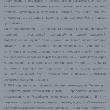
поступившие в редакцию, и резюме статей русскоязычных статей
на английском языке. Надеемся, что это новшество позволит журналу
привлечь аудиторию и зарубежных авторов, тем более, что все
опубликованные материалы доступны в системе российского индекса
цитирования.
Со второго полугодия 2013 года журнал работает с еще одной формой
подписки — электронной полугодовой и годовой рассылкой.
Подписаться на журнал теперь можно не только через почтовые
каталоги или на выставках специализированных мероприятий,
но и через интернет, оплатив услуги с помощью онлайн сервиса.
Мы предлагаем несколько форматов для чтения — с компьютера через
Adobe Acrobat и с мобильных электронных устройств. Подписка
на номера журналов или отдельные статьи из архива доступна
как частным лицам, так и организациям, и научным институтам
в системах НЭБ и Книга-сервис.
В 2014 году мы снова публикуем сборник рекомендаций. Он выходит
к Конгрессу двумя отдельными книгами — Европейские клинические
рекомендации и Российские клинические рекомендации. В этих
изданиях собраны воедино тексты рекомендаций, опубликованных
в Российском кардиологическом журнале в 2013–2014 годах. Кроме того,