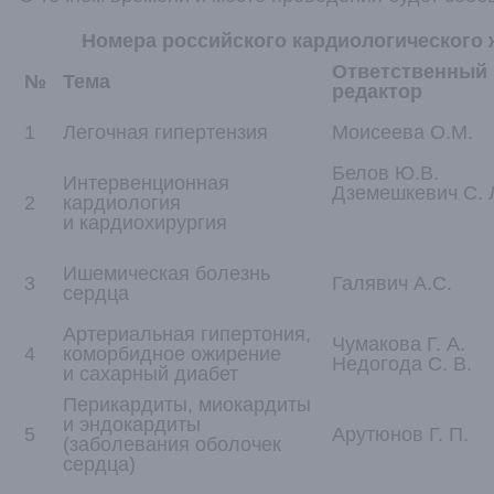
Номера российского кардиологического ж
Ответственный
№
Тема
редактор
1
Легочная гипертензия
Моисеева О.М.
Белов Ю.В.
Интервенционная
Дземешкевич С. 
2
кардиология
и кардиохирургия
Ишемическая болезнь
3
Галявич А.С.
сердца
Артериальная гипертония,
Чумакова Г. А.
4
коморбидное ожирение
Недогода С. В.
и сахарный диабет
Перикардиты, миокардиты
и эндокардиты
5
Арутюнов Г. П.
(заболевания оболочек
сердца)