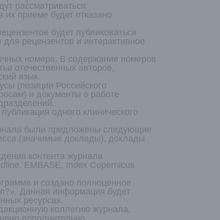
дут рассматриваться
 их приеме будет отказано
рецензентов будет публиковаться
 для рецензентов и интерактивное
ычных номера. В содержание номеров
тьи отечественных авторов,
кий язык.
сы (позиции Российского
росам) и документы о работе
одразделений.
публикация одного клинического
урнала были предложены следующие
ресса (значимые доклады), доклады
ждения контента журнала
ine, EMBASE, Index Copernicus
ограмма и создано полноценное
ал?». Данная информация будет
онных ресурсах.
едакционную коллегию журнала.
щено дополнительно.