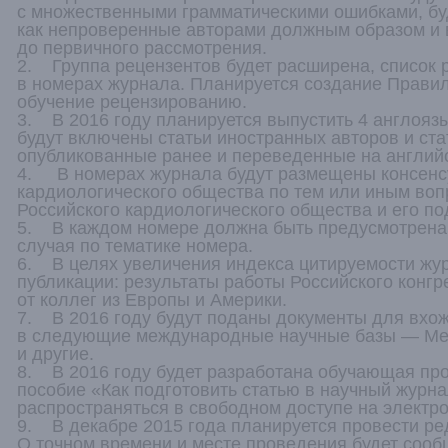
с множественными грамматическими ошибками, бу
как непроверенные авторами должным образом и в
до первичного рассмотрения.
2. Группа рецензентов будет расширена, список 
в номерах журнала. Планируется создание Правил
обучение рецензированию.
3. В 2016 году планируется выпустить 4 англояз
будут включены статьи иностранных авторов и ста
опубликованные ранее и переведенные на английс
4. В номерах журнала будут размещены консенсу
кардиологического общества по тем или иным воп
Российского кардиологического общества и его п
5. В каждом номере должна быть предусмотрена 
случая по тематике номера.
6. В целях увеличения индекса цитируемости ж
публикации: результаты работы Российского конг
от коллег из Европы и Америки.
7. В 2016 году будут поданы документы для вхо
в следующие международные научные базы — Medl
и другие.
8. В 2016 году будет разработана обучающая пр
пособие «Как подготовить статью в научный журн
распространяться в свободном доступе на электр
9. В декабре 2015 года планируется провести р
О точном времени и месте проведения будет сооб