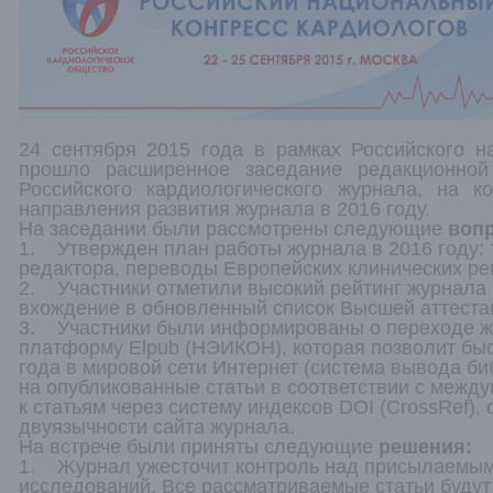
24 сентября 2015 года в рамках Российского н
прошло расширенное заседание редакционной
Российского кардиологического журнала, на 
направления развития журнала в 2016 году.
На заседании были рассмотрены следующие
воп
1. Утвержден план работы журнала в 2016 году: 
редактора, переводы Европейских клинических ре
2. Участники отметили высокий рейтинг журнала 
вхождение в обновленный список Высшей аттеста
3. Участники были информированы о переходе ж
платформу Elpub (НЭИКОН), которая позволит быс
года в мировой сети Интернет (система вывода б
на опубликованные статьи в соответствии с межд
к статьям через систему индексов DOI (CrossRef),
двуязычности сайта журнала.
На встрече были приняты следующие
решения:
1. Журнал ужесточит контроль над присылаемым
исследований. Все рассматриваемые статьи будут 