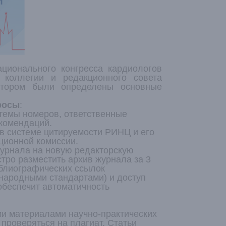
ационального конгресса кардиологов
 коллегии и редакционного совета
котором были определены основные
росы
:
темы номеров, ответственные
комендаций.
в системе цитируемости РИНЦ и его
ционной комиссии.
урнала на новую редакторскую
тро разместить архив журнала за 3
иблиографических ссылок
ународными стандартами) и доступ
 обеспечит автоматичность
и материалами научно-практических
проверяться на плагиат. Статьи