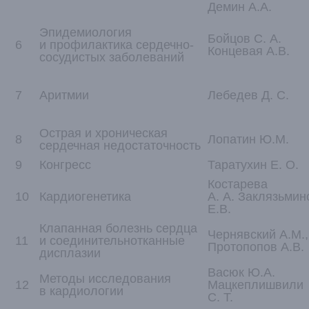
Демин А.А.
Эпидемиология
Бойцов С. А.
6
и профилактика сердечно-
Концевая А.В.
сосудистых заболеваний
7
Аритмии
Лебедев Д. С.
Острая и хроническая
8
Лопатин Ю.М.
сердечная недостаточность
9
Конгресс
Таратухин Е. О.
Костарева
10
Кардиогенетика
А. А. Заклязьмин
Е.В.
Клапанная болезнь сердца
Чернявский А.М.,
11
и соединительнотканные
Протопопов А.В.
дисплазии
Васюк Ю.А.
Методы исследования
12
Мацкеплишвили
в кардиологии
С. Т.