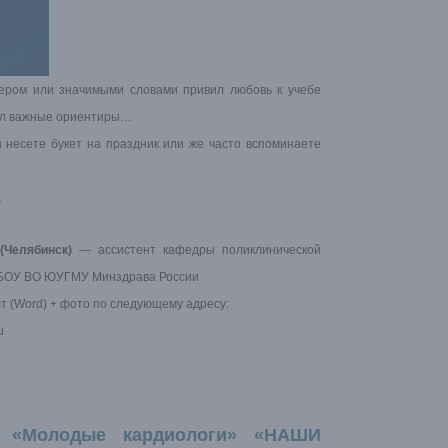
имером или значимыми словами привил любовь к учебе
азал важные ориентиры…
ы несете букет на праздник или же часто вспоминаете
.
(Челябинск)
— ассистент кафедры поликлинической
ГБОУ ВО ЮУГМУ Минздрава России
 (Word) + фото по следующему адресу:
u
ы «Молодые кардиологи» «НАШИ