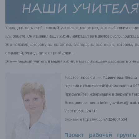
У каждого есть свой главный учитель и наставник, который своим пр
или работе. Он изменил вашу жизнь, направил ее в другое русло, подск
Это человек, которому вы остаетесь благодарны всю жизнь, которому в
с улыбкой, благодарите от всей души…
Это — главный учитель в вашей жизни, и мы приглашаем рассказать о нем
Куратор проекта —
Гаврилова Елена 
терапии и клинической фармакологии Ф
Присылайте информацию в формате текст
Электронная почта
helengavrilova@mail.r
Viber 89681124711
Вконтакте
https://vk.com/id24664504
Проект рабочей групп