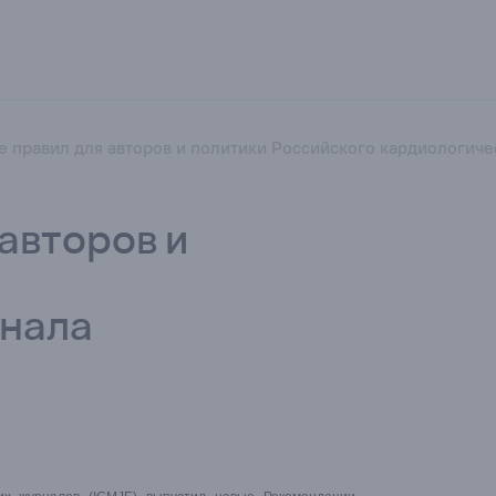
 правил для авторов и политики Российского кардиологиче
авторов и
рнала