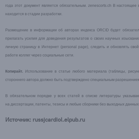
года этот документ является обязательным.
zenescorts.ch
В настоящее в
находится в стадии разработки.
Размещение в информации об авторах индекса ORCID будет обязател
прилагать усилия для доведения результатов о своих научных изыскани
личную страницу в Интернет (personal page), следить и обновлять сво
работе коллег через социальные сети.
Копирайт.
Использование в статье любого материала (таблицы, рисунк
стороннего автора должно быть подтверждено специальным разрешением 
В обязательном порядке у всех статей в списке литературы указыв
на диссертации, патенты, тезисы и любые сборники без выходных данных
Источник: russjcardiol.elpub.ru