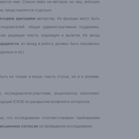
вается имя. Список имён не-авторов, но лиц, внёсших
ва, представляется отдельно.
четырём критериям
авторства. Их функции могут быть
следователей, общая административная поддержка,
чная редакция текста, коррекция и вычитка. Их вклад
одарности
, их вклад в работу должен быть письменно
данных и пр.)
ыть не только в конце текста статьи, но и в резюме,
, исследователи-участники, рецензенты) заполняют
ндаций ICMJE по раскрытию конфликта интересов.
ко, что исследование «соответствовало требованиям
письменное согласие
на проведение исследования.