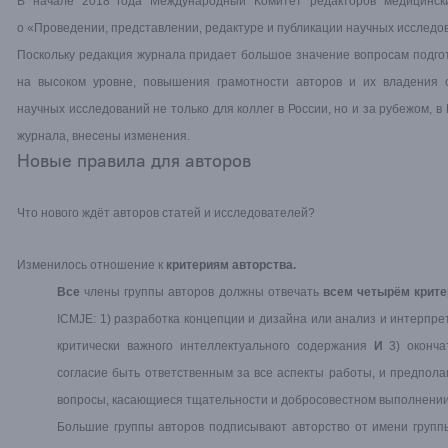
В начале 2018 года Международный Комитет редакторов медицинск
о «Проведении, представлении, редактуре и публикации научных исследо
Поскольку редакция журнала придает большое значение вопросам подгот
на высоком уровне, повышения грамотности авторов и их владения 
научных исследований не только для коллег в России, но и за рубежом, 
журнала, внесены изменения.
Новые правила для авторов
Что нового ждёт авторов статей и исследователей?
Изменилось отношение к
критериям авторства.
Все
члены группы авторов должны отвечать
всем четырём крите
ICMJE: 1) разработка концепции и дизайна или анализ и интерпр
критически важного интеллектуального содержания
И
3) оконча
согласие быть ответственным за все аспекты работы, и предпол
вопросы, касающиеся тщательности и добросовестном выполнении
Большие группы авторов подписывают авторство от имени группы