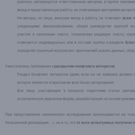
рукопись авторизуется ответственным автором, а группе присваи
вклад в представленную работу, не отвечающих критериям авторст
Не-авторы, но лица, внесшие вклад в работу, не отвечают
всем 
следующими: финансирование, общее руководство группой ис
участие в написании текста, техническая редакция текста, нау
отмечается индивидуально или в составе группы в разделе
Благ
определён (научный консультант, критический анализ данных, сбор 
Ужесточились требования к
раскрытию конфликта интересов
.
Раздел Конфликт интересов (даже если он не заявлен) должен б
которое является открытым во всех базах цитирования.
Все лица, участвующие в процессе подготовки статьи (авторы
установленную журналом форму, разработанную на основе рекоме
При представлении клинического исследования прописывается не толь
Хельсинской декларации…», но и то, что
от всех испытуемых получено 