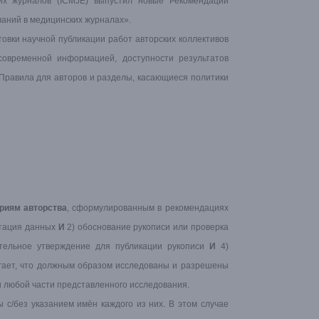
их журналов (ICMJE) выпустил новые Рекомендации
ваний в медицинских журналах».
овки научной публикации работ авторских коллективов
современной информацией, доступности результатов
в Правила для авторов и разделы, касающиеся политики
риям авторства
, сформулированным в рекомендациях
етация данных
И
2) обоснование рукописи или проверка
тельное утверждение для публикации рукописи
И
4)
агает, что должным образом исследованы и разрешены
 любой части представленного исследования.
 с/без указанием имён каждого из них. В этом случае