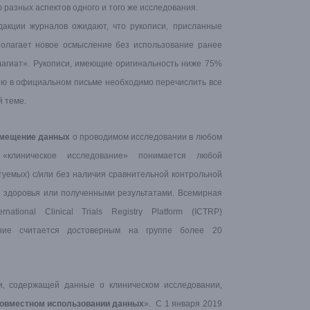
разных аспектов одного и того же исследования.
дакции журналов ожидают, что рукописи, присланные
полагает новое осмысление без использование ранее
плагиат». Рукописи, имеющие оригинальность ниже 75%
цию в официальном письме необходимо перечислить все
й теме.
змещение данных
о проводимом исследовании в любом
 «клиническое исследование» понимается любой
туемых) с/или без наличия сравнительной контрольной
я здоровья или полученными результатами. Всемирная
ational Clinical Trials Registry Platform (ICTRP)
ледование считается достоверным на группе более 20
и, содержащей данные о клиническом исследовании,
совместном использовании данных
». С 1 января 2019