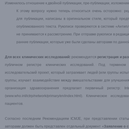
Изменилось отношение к двойной публикации, пре-публикации, изложению 
К этому вопросу нужно теперь относиться очень осторожно: ре
для публикации, написаны в оригинальном стиле, который пред
опубликованного текста. Рукописи проверяются в системе «Анти
не принимаются к рассмотрению. При отправке рукописи в редак
ранние публикации, которые уже были сделаны авторами по данно
Для всех клинических исследований:
рекомендуется
регистрация и ра
публичном регистре клинических исследований. Под термином
исследовательский проект, который затрагивает людей (или группы испы
группы, изучает взаимодействие между вмешательствами для улучшени
организация здравоохранения предлагает первичный регистр: Intern
(www.who.int/ictrp/network/primary/en/index.html). Клиническое исс
пациентов.
Согласно последним Рекомендациям ICMJE, при представлении стать
авторами должен быть представлен отдельный документ «
Заявление о 