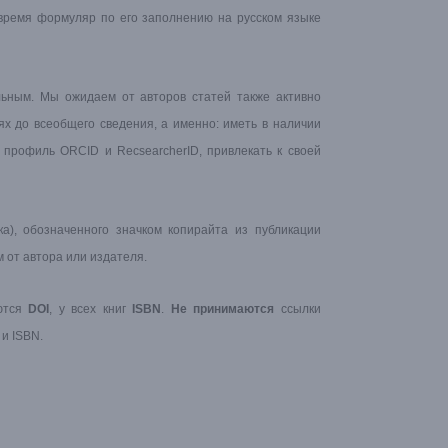
ремя формуляр по его заполнению на русском языке
ьным. Мы ожидаем от авторов статей также активно
ях до всеобщего сведения, а именно: иметь в наличии
й профиль ORCID и RecsearcherID, привлекать к своей
а), обозначенного значком копирайта из публикации
от автора или издателя.
аются
DOI
, у всех книг
ISBN
.
Не принимаются
ссылки
 и ISBN.