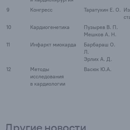
9
Конгресс
Таратухин Е. О.
Из
ст
10
Кардиогенетика
Пузырев В. П.
Мешков А. Н.
11
Инфаркт миокарда
Барбараш О.
Л.
Эрлих А. Д.
12
Методы
Васюк Ю.А.
исследования
в кардиологии
Другие новости