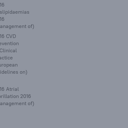
16
slipidaemias
16
anagement of)
16 CVD
evention
 Clinical
actice
uropean
idelines on)
16 Atrial
brillation 2016
anagement of)