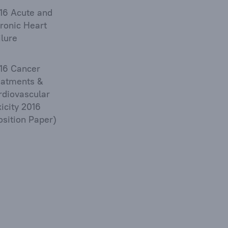
16 Acute and
ronic Heart
ilure
16 Cancer
eatments &
rdiovascular
xicity 2016
osition Paper)