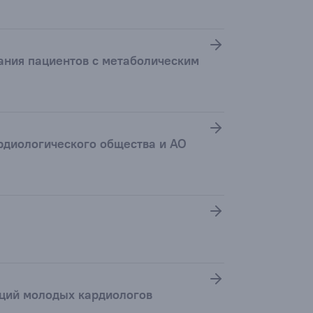
ания пациентов с метаболическим
рдиологического общества и АО
аций молодых кардиологов