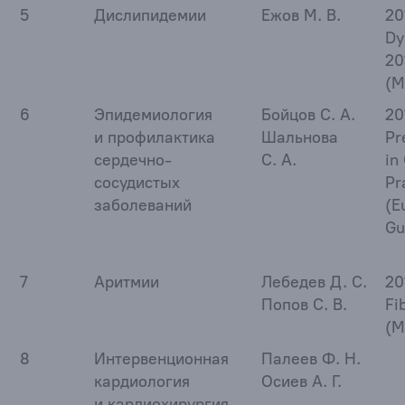
5
Дислипидемии
Ежов М. В.
20
Dy
20
(M
6
Эпидемиология
Бойцов С. А.
20
и профилактика
Шальнова
Pr
сердечно-
С. А.
in
сосудистых
Pr
заболеваний
(E
Gu
7
Аритмии
Лебедев Д. С.
20
Попов С. В.
Fi
(M
8
Интервенционная
Палеев Ф. Н.
кардиология
Осиев А. Г.
и кардиохирургия