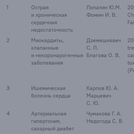
1
Острая
Лопатин Ю.М.
20
и хроническая
Фомин И. В.
Ch
сердечная
Fa
недостаточность
2
Миокардиты,
Дземешкевич
20
клапанные
С. Л.
tr
и некоронарогенные
Благова О. В.
ca
заболевания
to
(P
3
Ишемическая
Карпов Ю. А.
болезнь сердца
Марцевич
С. Ю.
4
Артериальная
Чумакова Г. А.
гипертония,
Недогода С. В.
сахарный диабет