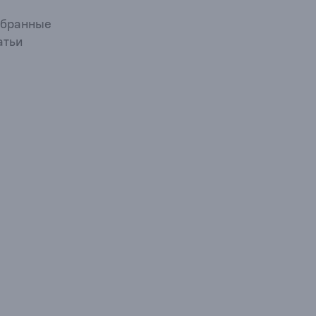
бранные
атьи