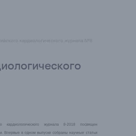
сийского кардиологического журнала №8
диологического
го кардиологического журнала 8-2018 посвящен
м. Впервые в одном выпуске собраны научные статьи