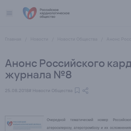
Главная
/
Новости
/
Новости Общества
/
Анонс Рос
Анонс Российского кар
журнала №8
25.08.2018
# Новости Общества
Очередной тематический номер Российско
атеросклерозу, атеротромбозу и их осложнения