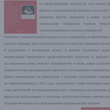
по одной проблеме, которые до этого можно бы
важность представленной проблемы и ее полное 
Основные работы, вошедшие в номер, были
профессором Покровским Сергеем Никол
специализированных лечебных учреждений.
Различные терапевтические подходы не раз описывались в европейских 
журнала обобщает весь накопленный опыт, который был применен в реаль
В дополнение к материалам номера в выпуске Российского карди
рекомендаций Европейского кардиологического общества по двойной
на назначение схемы лечения: преимущества и риски, новые стратеги
применение при коронарном шунтировании, стентировании и чрескожном
Другие рекомендации по диагностике и лечению заболеваний перифер
не пересматривались с 2011 года, представляют новую концепцию веде
новых достижений исследовательских групп, основанных на принципах д
вариантов использования и сочетания антитромботических препаратов
при ведении пациентов с заболеваниями периферических артерий.