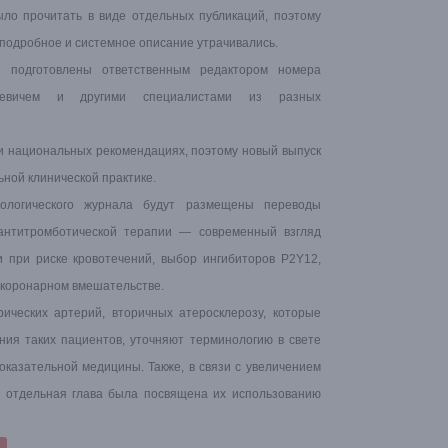
ло прочитать в виде отдельных публикаций, поэтому
подробное и системное описание утрачивались.
 подготовлены ответственным редактором номера
аевичем и другими специалистами из разных
и национальных рекомендациях, поэтому новый выпуск
ной клинической практике.
ологического журнала будут размещены переводы
 антитромботической терапии — современный взгляд
и при риске кровотечений, выбор ингибиторов P2Y12,
 коронарном вмешательстве.
ических артерий, вторичных атеросклерозу, которые
ния таких пациентов, уточняют терминологию в свете
оказательной медицины. Также, в связи с увеличением
, отдельная глава была посвящена их использованию