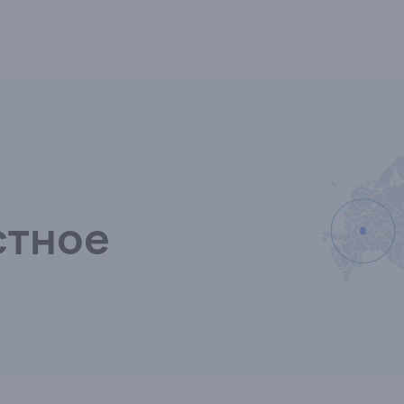
стное