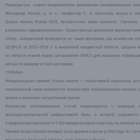
Руководитель отдела эпидемиологии хронических неинфекционных за
Минздрава России, д. м. н., профессор С. А. Шальнова вошла в с
Scopus Awards Russia 2018. Авторитетное жюри признало Светлану 
в категории «Здравоохранение». Торжественная церемония вручения прем
Отбор победителей проводился по таким критериям, как количество п
SCOPUS за 2015–2018 гг. в выбранной предметной области, среднее 
по области знаний индекс цитирования (FWCI) для указанных публика
автора по каждому из трех критериев.
СПРАВКА
Международная премия Scopus Awards — объективный показатель дост
национальной науки измеряется количеством опубликованных научных 
уровня и исключает субъективную оценку.
Количество опубликованных статей индексируется с помощь
мультидисциплинарной реферативной базы, в которой содержится
и медицинских журналов от 5 000 международных издательств, включая и 
Премия Scopus Awards впервые была вручена в Китае в 2004 году. И с т