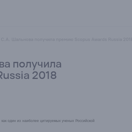
С.А. Шальнова получила премию Scopus Awards Russia 201
ва получила
ussia 2018
 как один из наиболее цитируемых ученых Российской