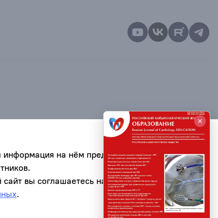
я информация на нём предназначена для
тников.
 сайт вы соглашаетесь на обработку
нных
.