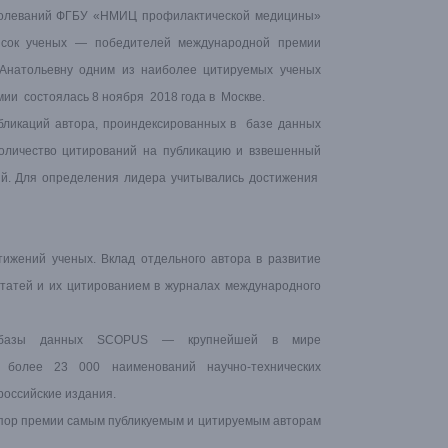
болеваний ФГБУ «НМИЦ профилактической медицины»
писок ученых — победителей международной премии
Анатольевну одним из наиболее цитируемых ученых
ии состоялась 8 ноября 2018 года в Москве.
убликаций автора, проиндексированных в базе данных
количество цитирований на публикацию и взвешенный
ций. Для определения лидера учитывались достижения
ижений ученых. Вклад отдельного автора в развитие
статей и их цитированием в журналах международного
ю базы данных
SCOPUS
— крупнейшей в мире
 более 23 000 наименований научно-технических
российские издания.
ех пор премии самым публикуемым и цитируемым авторам