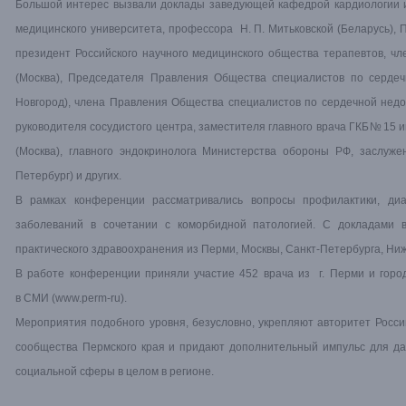
Большой интерес вызвали доклады заведующей кафедрой кардиологии и
медицинского университета, профессора Н. П. Митьковской (Беларусь), 
президент Российского научного медицинского общества терапевтов, чл
(Москва), Председателя Правления Общества специалистов по сердечн
Новгород), члена Правления Общества специалистов по сердечной недос
руководителя сосудистого центра, заместителя главного врача ГКБ№ 15 им
(Москва), главного эндокринолога Министерства обороны РФ, заслуж
Петербург) и других.
В рамках конференции рассматривались вопросы профилактики, диаг
заболеваний в сочетании с коморбидной патологией. С докладами 
практического здравоохранения из Перми, Москвы, Санкт-Петербурга, Ниж
В работе конференции приняли участие 452 врача из г. Перми и горо
в СМИ (www.perm-ru).
Мероприятия подобного уровня, безусловно, укрепляют авторитет Россий
сообщества Пермского края и придают дополнительный импульс для да
социальной сферы в целом в регионе.