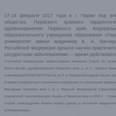
17-18 февраля 2017 года в г. Перми под эгид
общества, Пермского краевого кардиологи
здравоохранения Пермского края, Федеральн
образовательного учреждения образования «Пер
университет имени академика Е. А. Вагнер
Российской Федерации прошла научно-практическ
сосудистыми заболеваниями — время действовать
Участников Конференции приветствовали начальник отдела по орг
Министерства здравоохранения Пермского края, к. м. н., Марина Ми
и инновациям ФГБОУ ВО ПГМА им. ак. Е. А. Вагнера Минздрава России, п
В рамках Конференции начальником управления по организации медици
Минздрава Пермского края к. м. н. Мариной Михайловной Смышляево
показателей терапевтической службы в Пермском крае в 2016 г. . Гла
Сергей Александрович Наумов привёл доклад о состоянии кардиологи
в Пермском крае.