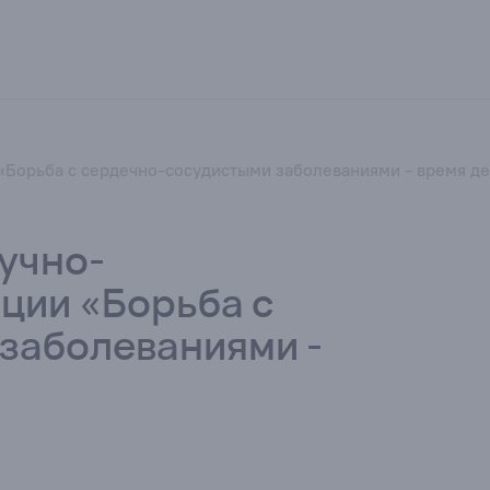
«Борьба с сердечно-сосудистыми заболеваниями - время де
учно-
ции «Борьба с
заболеваниями -