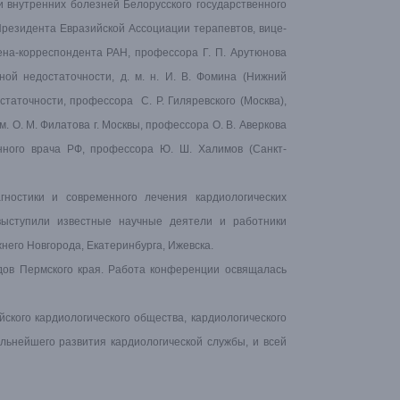
 внутренних болезней Белорусского государственного
Президента Евразийской Ассоциации терапевтов, вице-
ена-корреспондента РАН, профессора Г. П. Арутюнова
ой недостаточности, д. м. н. И. В. Фомина (Нижний
таточности, профессора С. Р. Гиляревского (Москва),
. О. М. Филатова г. Москвы, профессора О. В. Аверкова
енного врача РФ, профессора Ю. Ш. Халимов (Санкт-
ностики и современного лечения кардиологических
выступили известные научные деятели и работники
него Новгорода, Екатеринбурга, Ижевска.
дов Пермского края. Работа конференции освящалась
ского кардиологического общества, кардиологического
льнейшего развития кардиологической службы, и всей