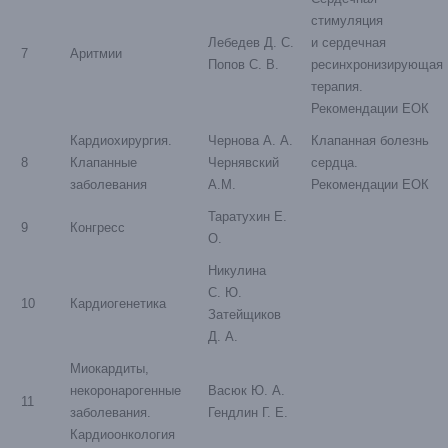
стимуляция
Лебедев Д. С.
и сердечная
7
Аритмии
Попов С. В.
ресинхронизирующая
терапия.
Рекомендации ЕОК
Кардиохирургия.
Чернова А. А.
Клапанная болезнь
8
Клапанные
Чернявский
сердца.
заболевания
А.М.
Рекомендации ЕОК
Таратухин Е.
9
Конгресс
О.
Никулина
С. Ю.
10
Кардиогенетика
Затейщиков
Д. А.
Миокардиты,
некоронарогенные
Васюк Ю. А.
11
заболевания.
Гендлин Г. Е.
Кардиоонкология