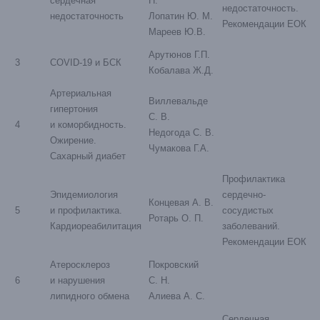
сердечная
Н.
недостаточность.
недостаточность
Лопатин Ю. М.
Рекомендации ЕОК
Мареев Ю.В.
Арутюнов Г.П.
3
COVID-19 и БСК
Кобалава Ж.Д.
Артериальная
Виллевальде
гипертония
С. В.
4
и коморбидность.
Недогода С. В.
Ожирение.
Чумакова Г.А.
Сахарный диабет
Профилактика
Эпидемиология
сердечно-
Концевая А. В.
5
и профилактика.
сосудистых
Ротарь О. П.
Кардиореабилитация
заболеваний.
Рекомендации ЕОК
Атеросклероз
Покровский
6
и нарушения
С. Н.
липидного обмена
Алиева А. С.
Сердечная