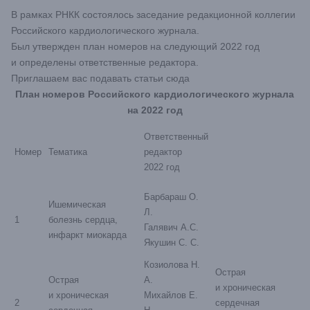
В рамках РНКК состоялось заседание редакционной коллегии
Российского кардиологического журнала.
Был утвержден план номеров на следующий 2022 год
и определены ответственные редактора.
Приглашаем вас подавать статьи
сюда
План номеров Российского кардиологического журнала
на 2022 год
Ответственный
Номер
Тематика
редактор
2022 год
Барбараш О.
Ишемическая
Л.
1
болезнь сердца,
Галявич А.С.
инфаркт миокарда
Якушин С. С.
Козиолова Н.
Острая
Острая
А.
и хроническая
и хроническая
Михайлов Е.
2
сердечная