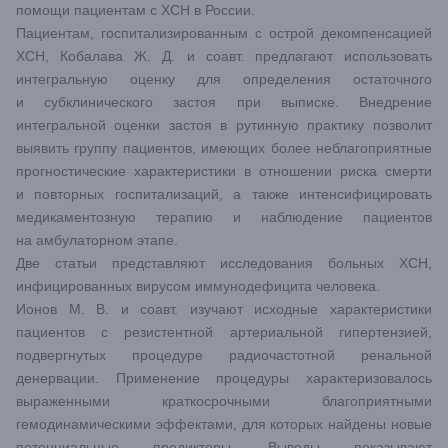
помощи пациентам с ХСН в России.
Пациентам, госпитализированным с острой декомпенсацией
ХСН, Кобалава Ж. Д. и соавт. предлагают использовать
интегральную оценку для определения остаточного
и субклинического застоя при выписке. Внедрение
интегральной оценки застоя в рутинную практику позволит
выявить группу пациентов, имеющих более неблагоприятные
прогностические характеристики в отношении риска смерти
и повторных госпитализаций, а также интенсифицировать
медикаментозную терапию и наблюдение пациентов
на амбулаторном этапе.
Две статьи представляют исследования больных ХСН,
инфицированных вирусом иммунодефицита человека.
Ионов М. В. и соавт. изучают исходные характеристики
пациентов с резистентной артериальной гипертензией,
подвергнутых процедуре радиочастотной ренальной
денервации. Применение процедуры характеризовалось
выраженными краткосрочными благоприятными
гемодинамическими эффектами, для которых найдены новые
потенциальные предикторы. Выводы показывают