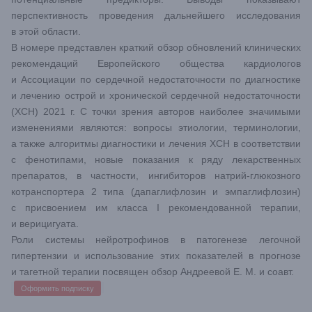
перспективность проведения дальнейшего исследования
в этой области.
В номере представлен краткий обзор обновлений клинических
рекомендаций Европейского общества кардиологов
и Ассоциации по сердечной недостаточности по диагностике
и лечению острой и хронической сердечной недостаточности
(ХСН) 2021 г. С точки зрения авторов наиболее значимыми
изменениями являются: вопросы этиологии, терминологии,
а также алгоритмы диагностики и лечения ХСН в соответствии
с фенотипами, новые показания к ряду лекарственных
препаратов, в частности, ингибиторов натрий-глюкозного
котранспортера 2 типа (дапаглифлозин и эмпаглифлозин)
c присвоением им класса I рекомендованной терапии,
и верицигуата.
Роли системы нейротрофинов в патогенезе легочной
гипертензии и использование этих показателей в прогнозе
и тагетной терапии посвящен обзор Андреевой Е. М. и соавт.
Оформить подписку