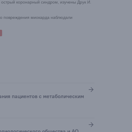
 острый коронарный синдром, изучены Друк И.
го повреждения миокарда наблюдали
ания пациентов с метаболическим
рдиологического общества и АО