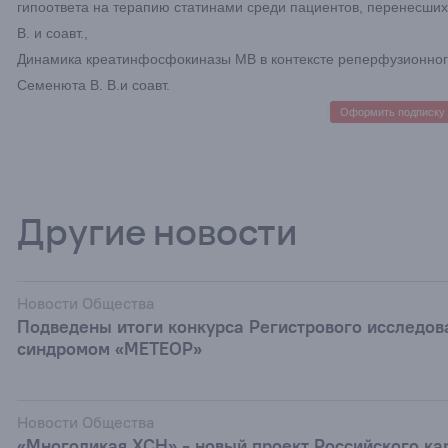
гипоответа на терапию статинами среди пациентов, перенесших
В. и соавт.,
Динамика креатинфосфокиназы МВ в контексте реперфузионно
Семенюта В. В.и соавт.
Оформить подписку
Другие новости
Новости Общества
Подведены итоги конкурса Регистрового исследов
синдромом «МЕТЕОР»
Новости Общества
«Многоликая ХСН» - новый проект Российского ка