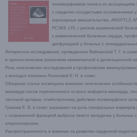
полиморфизмов генов и их ассоциациям 
с сердечно-сосудистыми осложнениями у
коронарные вмешательства,
ANGPTL3,
A
PCSK
9,
LPL
с риском ишемической болезн
с ревматической болезнью сердца, профи
дисфункцией у больных с эпикардиальн
Интересное исследование, проведенное Вайханской Т. Г. и соав
и прогностическим различиям некомпактной и дилатационной к
Роль генетических исследований в профилактике жизнеугрожа
у молодых показана Логиновой Е. Н. и соавт.
Обзорные статьи посвящены влиянию генетических особенносте
миокарда после перенесенного острого инфаркта миокарда, ге
легочной артерии, плейотропному действию полиморфного алле
Гракова Е. В. и соавт. указывают на роль гуморальных маркеров
с сохраненной фракцией выброса левого желудочка у больных
атеросклерозом.
Распространенность и влияние на развитие сердечной недостат