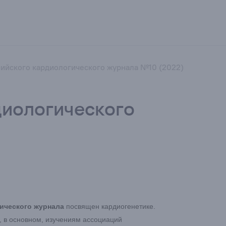
ийского кардиологического журнала №10 (2022)
диологического
ического журнала
посвящен кардиогенетике.
 в основном, изучениям ассоциаций