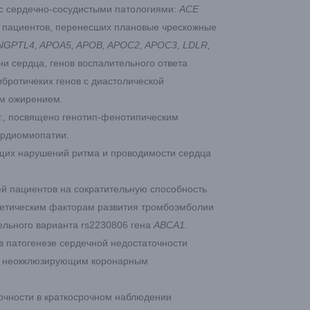
с сердечно-сосудистыми патологиями:
ACE
 пациентов, перенесших плановые чрескожные
NGPTL
4,
APOA
5,
APOB
,
APOC
2,
APOC
3,
LDLR
,
и сердца, генов воспалительного ответа
бротичеких генов с диастолической
ым ожирением.
т., посвящено генотип-фенотипическим
ардиомиопатии.
ющих нарушений ритма и проводимости сердца
й пациентов на сократительную способность
нетическим факторам развития тромбоэмболии
льного варианта rs2230806 гена
ABCA1.
 в патогенезе сердечной недостаточности
 с неокклюзирующим коронарным
очности в краткосрочном наблюдении