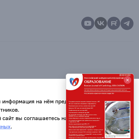
я информация на нём предназначена для
тников.
 сайт вы соглашаетесь на обработку
нных
.